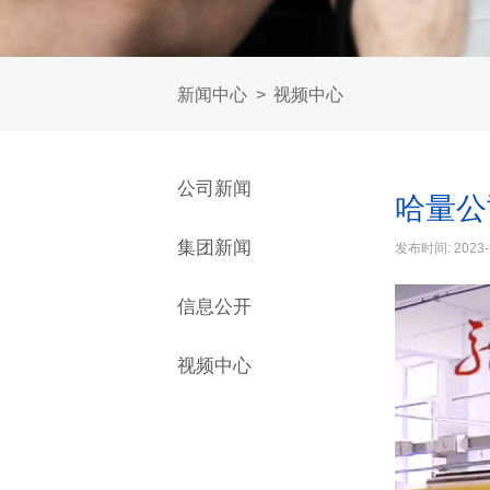
新闻中心
>
视频中心
公司新闻
哈量公
集团新闻
发布时间:
2023-
信息公开
视频中心