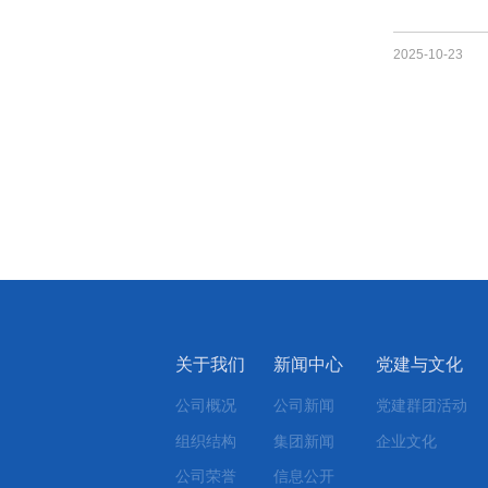
2025-10-23
关于我们
新闻中心
党建与文化
公司概况
公司新闻
党建群团活动
组织结构
集团新闻
企业文化
公司荣誉
信息公开