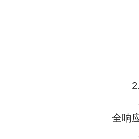
2.
（1
全响
（2