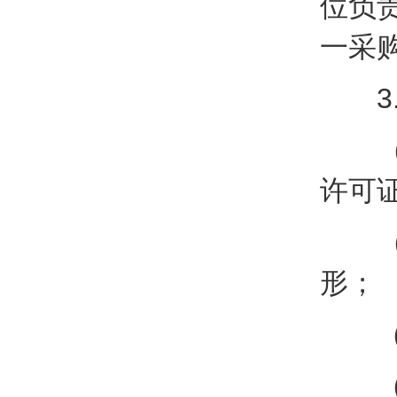
位负
一采
3.
（1
许可
（2
形；
（3
（4