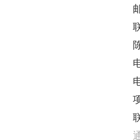
邮政
联 系
陈 妍
电 话
电子邮箱
项目
联系电
通用