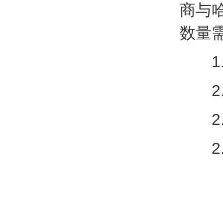
商与
数量
1.
2.
2.
2.